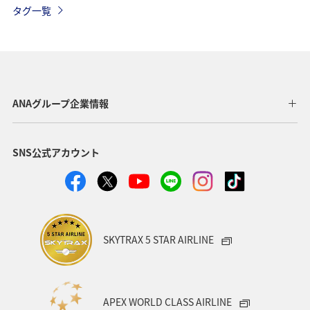
タグ一覧
海
秋
夏
宮崎県
日本の歴史・文化・芸術
東北地方
愛知県
徳島県
中国地方
世界遺産
関西地方
ANAグループ企業情報
沖縄
石川県
福島県
温泉
東京都
SNS公式アカウント
ANA CA's Note
大阪府
夜景
岩手県
愛媛県
ワーケーション
カップル
スキー・スノボ
金沢
ハワイ
湖
SKYTRAX 5 STAR AIRLINE
ワカサギ
東海地方
神奈川県
福井県
アメリカ
一人旅
福岡県
オセアニア
APEX WORLD CLASS AIRLINE