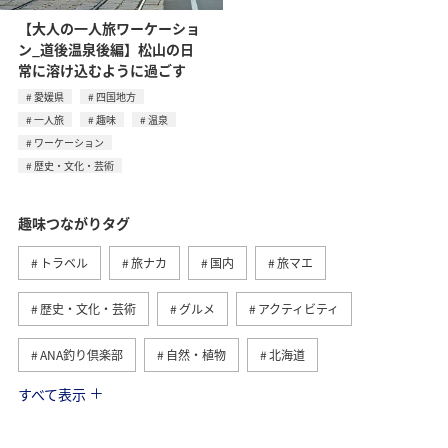
【大人の一人旅ワーケーショ
ン_道後温泉後編】松山の日
常に溶け込むように過ごす
愛媛県
四国地方
一人旅
趣味
温泉
ワーケーション
歴史・文化・芸術
趣味つながりタグ
トラベル
旅ナカ
国内
旅マエ
歴史・文化・芸術
グルメ
アクティビティ
ANA釣り倶楽部
自然・植物
北海道
すべて表示
釣り
九州地方
冬
北陸地方
関東・甲信越地方
四国地方
家族旅行
海外