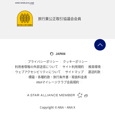
函館
京都府
ホテル
インドネシア
ツアー
ANAのサービス
群馬県
旅行業公正取引協議会会員
ワーケーション（家族）
青森県
ホノルル
春
メジナ
マリンスポーツ
日常
アオリイカ
佐賀県
広島県
飛行機
JAPAN
プライバシーポリシー
クッキーポリシー
アメリカ・カナダ・中南米
ニューヨーク
糸島
利用者情報の外部送信について
サイト利用規約
推奨環境
ウェブアクセシビリティについて
サイトマップ
運送約款
オーストラリア
パース
シドニー
札幌
標識・各種約款・旅行条件書・取扱料金表
ANAマイレージクラブ会員規約
釧路
旭川
マイルを貯める
ゴールデンウィーク
宮古島
鳥取県
ベトナム
東南アジア・南アジア
Copyright ©
ANA・ANA X
タイ
マレーシア
フィリピン
ゴルフ