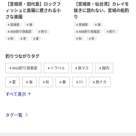
【宮城県・田代島】ロックフ
【宮城県・仙台湾】カレイを
ィッシュと島猫に癒される小
抜きに語れない、宮城の船釣
さな楽園
り
宮城県
海
宮城県
海
ANA釣り倶楽部
釣り
ANA釣り倶楽部
釣り
秋
冬
夏
秋
冬
釣りつながりタグ
ANA釣り倶楽部
トラベル
旅マエ
国内
夏
海
秋
春
川
旅ナカ
すべて表示
冬
湖
北海道
アユ
トラウト
ヤマメ
ワカサギ
沖縄
マダイ
タグ一覧
アオリイカ
静岡県
イワナ
長崎県