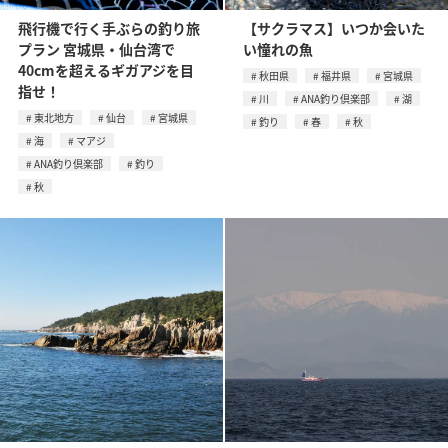
飛行機で行く手ぶらの釣り旅
【サクラマス】いつか会いた
プラン 宮城県・仙台湾で
い憧れの魚
40cmを超えるギガアジを目
秋田県
福井県
宮城県
指せ！
川
ANA釣り倶楽部
湖
東北地方
仙台
宮城県
釣り
春
秋
海
マアジ
ANA釣り倶楽部
釣り
秋