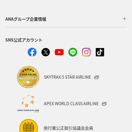
栃木県
神奈川県
高知県
海外
鹿児島県
アクティビティ
アマゴ
和歌山県
長野県
ANAグループ企業情報
メジナ
ライフ
東京都
岐阜県
千葉県
SNS公式アカウント
クロダイ
福岡県
グルメ
関西地方
福島県
秋田県
宮崎県
兵庫県
関東・甲信越地方
群馬県
趣味
SKYTRAX 5 STAR AIRLINE
ロウニンアジ（GT）
東北地方
福井県
九州地方
マアジ
大分県
宮城県
愛媛県
APEX WORLD CLASS AIRLINE
八丈島
茨城県
滋賀県
イシダイ
コイ
東海地方
徳島県
タチウオ
ANAグルメマイル
旅行業公正取引協議会会員