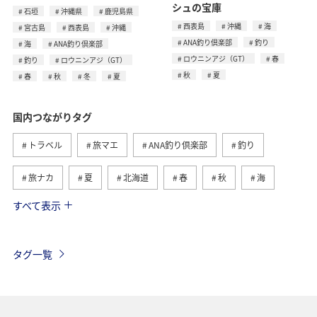
シュの宝庫
石垣
沖縄県
鹿児島県
西表島
沖縄
海
宮古島
西表島
沖縄
ANA釣り倶楽部
釣り
海
ANA釣り倶楽部
ロウニンアジ（GT）
春
釣り
ロウニンアジ（GT）
秋
夏
春
秋
冬
夏
国内つながりタグ
トラベル
旅マエ
ANA釣り倶楽部
釣り
旅ナカ
夏
北海道
春
秋
海
すべて表示
川
グルメ
冬
九州地方
湖
沖縄
関東・甲信越地方
アクティビティ
自然・植物
タグ一覧
趣味
温泉
四国地方
東北地方
アユ
関西地方
東京都
高知県
ホテル