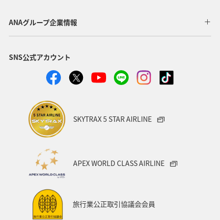
歴史・文化・芸術
神奈川県
北陸地方
長崎県
ANAグループ企業情報
ヤマメ
福岡県
ワカサギ
トラウト
SNS公式アカウント
静岡県
鹿児島県
兵庫県
中国地方
アオリイカ
宮崎県
マダイ
大分県
イワナ
秋田県
家族旅行
栃木県
ライフ
SKYTRAX 5 STAR AIRLINE
群馬県
マイルを貯める
愛媛県
熊本県
福島県
和歌山県
長野県
山形県
石川県
APEX WORLD CLASS AIRLINE
千葉県
アマゴ
メジナ
青森県
大阪府
岐阜県
ワーケーション
宮城県
東海地方
旅行業公正取引協議会会員
ANAのふるさと納税
一人旅
旅アト
クロダイ