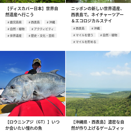
【ディスカバー日本】世界自
ニッポンの新しい世界遺産、
然遺産へ行こう
西表島で。ネイチャーツアー
＆エコロジカルステイ
鹿児島県
西表島
沖縄
西表島
沖縄
自然・植物
アクティビティ
マイルを使う
自然・植物
世界遺産
歴史・文化・芸術
マイルを貯める
【ロウニンアジ（GT）】いつ
【沖縄県・西表島】濃密な自
か会いたい憧れの魚
然が作り上げるゲームフィッ