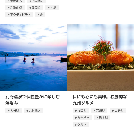
東海地方
四国地方
和歌山県
静岡県
沖縄
アクティビティ
夏
別府温泉で個性豊かに楽しむ
目にも心にも美味。独創的な
湯浴み
九州グルメ
大分県
九州地方
福岡県
宮崎県
大分県
九州地方
熊本県
グルメ