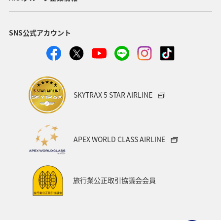
ヤマメ
福岡県
ワカサギ
トラウト
SNS公式アカウント
静岡県
鹿児島県
兵庫県
中国地方
アオリイカ
宮崎県
マダイ
大分県
イワナ
秋田県
家族旅行
栃木県
ライフ
SKYTRAX 5 STAR AIRLINE
群馬県
マイルを貯める
愛媛県
熊本県
福島県
和歌山県
長野県
山形県
石川県
APEX WORLD CLASS AIRLINE
千葉県
アマゴ
メジナ
青森県
大阪府
岐阜県
ワーケーション
宮城県
東海地方
旅行業公正取引協議会会員
ANAのふるさと納税
一人旅
旅アト
クロダイ
ANAマイレージクラブ
徳島県
佐賀県
京都府