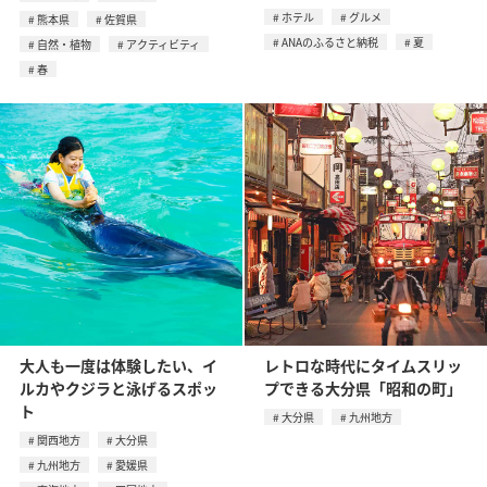
ホテル
グルメ
熊本県
佐賀県
ANAのふるさと納税
夏
自然・植物
アクティビティ
春
大人も一度は体験したい、イ
レトロな時代にタイムスリッ
ルカやクジラと泳げるスポッ
プできる大分県「昭和の町」
ト
大分県
九州地方
関西地方
大分県
九州地方
愛媛県