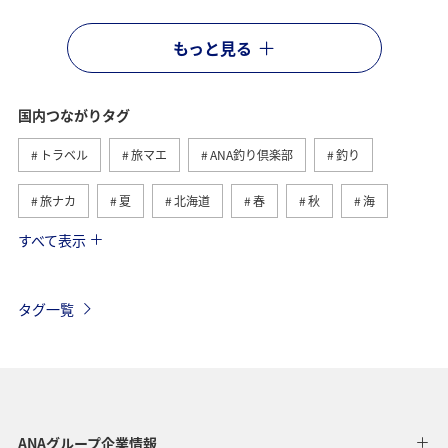
もっと見る
国内つながりタグ
トラベル
旅マエ
ANA釣り倶楽部
釣り
旅ナカ
夏
北海道
春
秋
海
すべて表示
川
グルメ
冬
九州地方
湖
沖縄
関東・甲信越地方
アクティビティ
自然・植物
タグ一覧
趣味
温泉
四国地方
東北地方
アユ
関西地方
東京都
高知県
ホテル
歴史・文化・芸術
神奈川県
北陸地方
長崎県
ANAグループ企業情報