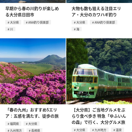
早期から春の川釣りが楽しめ
大物も数も狙える注目エリ
る大分県日田市
ア・大分のカワハギ釣り
大分県
ANA釣り倶楽部
大分県
ANA釣り倶楽部
川
海
「春の九州」おすすめ5エリ
【大分県】ご当地グルメをぶ
ア：五感を満たす、徒歩の旅
らり食べ歩き 特急「ゆふいん
の森」で行く、大分グルメ旅
福岡県
大分県
大分県
九州地方
温泉
九州地方
長崎県