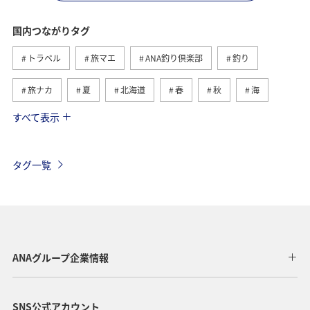
国内つながりタグ
トラベル
旅マエ
ANA釣り倶楽部
釣り
旅ナカ
夏
北海道
春
秋
海
すべて表示
川
グルメ
冬
九州地方
湖
沖縄
関東・甲信越地方
アクティビティ
自然・植物
タグ一覧
趣味
温泉
四国地方
東北地方
アユ
関西地方
東京都
高知県
ホテル
歴史・文化・芸術
神奈川県
北陸地方
長崎県
ANAグループ企業情報
ヤマメ
福岡県
ワカサギ
トラウト
SNS公式アカウント