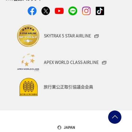
静岡県
鹿児島県
兵庫県
中国地方
アオリイカ
宮崎県
マダイ
大分県
イワナ
秋田県
家族旅行
栃木県
ライフ
SKYTRAX 5 STAR AIRLINE
群馬県
マイルを貯める
愛媛県
熊本県
福島県
和歌山県
長野県
山形県
石川県
APEX WORLD CLASS AIRLINE
千葉県
アマゴ
メジナ
青森県
大阪府
岐阜県
ワーケーション
宮城県
東海地方
旅行業公正取引協議会会員
ANAのふるさと納税
一人旅
旅アト
クロダイ
ANAマイレージクラブ
徳島県
佐賀県
京都府
滋賀県
富山県
日常
福井県
JAPAN