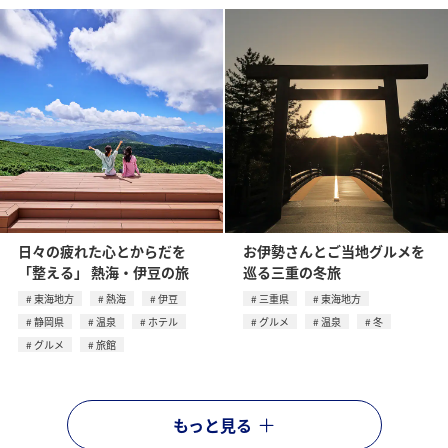
日々の疲れた心とからだを
お伊勢さんとご当地グルメを
「整える」 熱海・伊豆の旅
巡る三重の冬旅
東海地方
熱海
伊豆
三重県
東海地方
静岡県
温泉
ホテル
グルメ
温泉
冬
グルメ
旅館
もっと見る