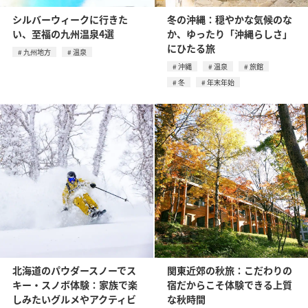
シルバーウィークに行きた
冬の沖縄：穏やかな気候のな
い、至福の九州温泉4選
か、ゆったり「沖縄らしさ」
にひたる旅
九州地方
温泉
沖縄
温泉
旅館
冬
年末年始
北海道のパウダースノーでス
関東近郊の秋旅：こだわりの
キー・スノボ体験：家族で楽
宿だからこそ体験できる上質
しみたいグルメやアクティビ
な秋時間