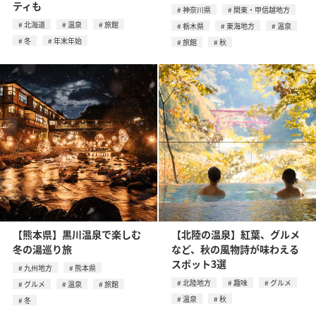
ティも
神奈川県
関東・甲信越地方
北海道
温泉
旅館
栃木県
東海地方
温泉
冬
年末年始
旅館
秋
【熊本県】黒川温泉で楽しむ
【北陸の温泉】紅葉、グルメ
冬の湯巡り旅
など、秋の風物詩が味わえる
スポット3選
九州地方
熊本県
北陸地方
趣味
グルメ
グルメ
温泉
旅館
温泉
秋
冬