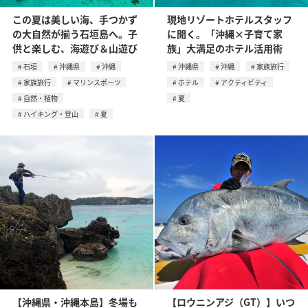
この夏は美しい海、手つかず
現地リゾートホテルスタッフ
の大自然が揃う石垣島へ。子
に聞く。「沖縄×子育て家
供と楽しむ、海遊び＆山遊び
族」大満足のホテル活用術
石垣
沖縄県
沖縄
沖縄県
沖縄
家族旅行
家族旅行
マリンスポーツ
ホテル
アクティビティ
自然・植物
夏
ハイキング・登山
夏
【沖縄県・沖縄本島】冬場も
【ロウニンアジ（GT）】いつ