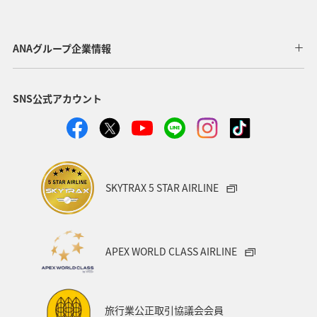
関西地方
東京都
高知県
ホテル
歴史・文化・芸術
神奈川県
北陸地方
長崎県
ANAグループ企業情報
ヤマメ
福岡県
ワカサギ
トラウト
SNS公式アカウント
静岡県
鹿児島県
兵庫県
中国地方
アオリイカ
宮崎県
マダイ
大分県
イワナ
秋田県
家族旅行
栃木県
ライフ
SKYTRAX 5 STAR AIRLINE
群馬県
マイルを貯める
愛媛県
熊本県
福島県
和歌山県
長野県
山形県
石川県
APEX WORLD CLASS AIRLINE
千葉県
アマゴ
メジナ
青森県
大阪府
岐阜県
ワーケーション
宮城県
東海地方
旅行業公正取引協議会会員