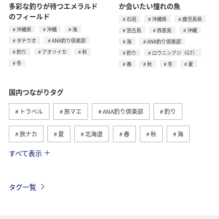
多彩な釣りが待つエメラルド
か会いたい憧れの魚
のフィールド
石垣
沖縄県
鹿児島県
沖縄県
沖縄
海
宮古島
西表島
沖縄
タチウオ
ANA釣り倶楽部
海
ANA釣り倶楽部
釣り
アオリイカ
秋
釣り
ロウニンアジ（GT）
冬
春
秋
冬
夏
国内つながりタグ
トラベル
旅マエ
ANA釣り倶楽部
釣り
旅ナカ
夏
北海道
春
秋
海
すべて表示
川
グルメ
冬
九州地方
湖
沖縄
関東・甲信越地方
アクティビティ
自然・植物
タグ一覧
趣味
温泉
四国地方
東北地方
アユ