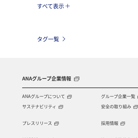
すべて表示
川
グルメ
冬
九州地方
温泉
四国地方
東北地方
タグ一覧
北陸地方
長崎県
ヤマメ
アオリイカ
宮崎県
マダイ
マイルを貯める
愛媛県
熊本
ANAグループ企業情報
メジナ
青森県
大阪府
ANAグループについて
グループ企業一覧
サステナビリティ
安全の取り組み
旅アト
クロダイ
ANAマイレ
プレスリリース
採用情報
マイルを使う
岩手県
島根県