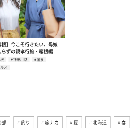
箱根】今こそ行きたい、母娘
入らずの親孝行旅・箱根編
箱根
神奈川県
温泉
グルメ
楽部
釣り
旅ナカ
夏
北海道
春