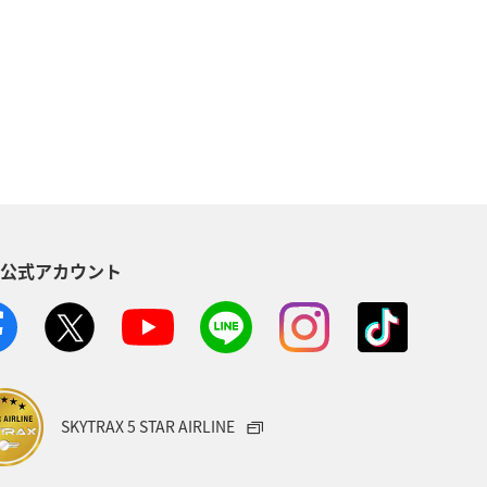
ティ
自然・植物
趣味
歴史・文化・芸術
神奈川県
児島県
兵庫県
中国地方
木県
ライフ
群馬県
S公式アカウント
石川県
千葉県
アマゴ
ANAのふるさと納税
一人旅
県
富山県
日常
福井県
SKYTRAX 5 STAR AIRLINE
e
埼玉県
茨城県