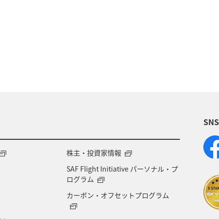
湖
沖縄
関東・甲信越地方
アクティビ
アユ
関西地方
東京都
高知県
ホテル
福岡県
ワカサギ
トラウト
静岡県
鹿
大分県
イワナ
秋田県
家族旅行
栃
SN
県
福島県
和歌山県
長野県
山形県
岐阜県
ワーケーション
宮城県
東海地方
株主・投資家情報
SAF Flight Initiative パーソナル・プ
ージクラブ
徳島県
佐賀県
京都府
滋賀
ログラム
カーボン・オフセットプログラム
山梨県
広島県
世界遺産
ANA CA's Not