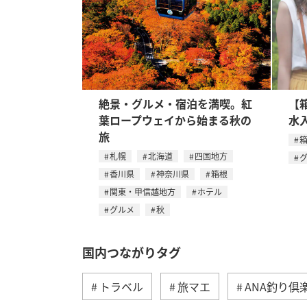
絶景・グルメ・宿泊を満喫。紅
【
葉ロープウェイから始まる秋の
水
旅
札幌
北海道
四国地方
香川県
神奈川県
箱根
関東・甲信越地方
ホテル
グルメ
秋
国内つながりタグ
トラベル
旅マエ
ANA釣り倶