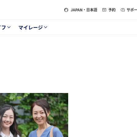
JAPAN
・日本語
予約
サポ
イフ
マイレージ