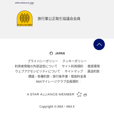
鹿児島県
西表島
マイルを使う
ANAショッピング A-style
マイルを貯める
徳島県
旅行業公正取引協議会会員
イタリア
オセアニア
シドニー
お祭り・イベント
宮城県
マリンスポーツ
日常
カップル
飛行機
アメリカ・カナダ・中南米
JAPAN
プライバシーポリシー
クッキーポリシー
ニューヨーク
鳥取県
アマゴ
川
アユ
利用者情報の外部送信について
サイト利用規約
推奨環境
ウェブアクセシビリティについて
サイトマップ
運送約款
ホテル
兵庫県
ANAのふるさと納税
標識・各種約款・旅行条件書・取扱料金表
ANAマイレージクラブ会員規約
ANA CA's Note
長崎県
函館
散歩
金沢
福岡県
大分県
ワーケーション（単身）
Copyright ©
ANA・ANA X
年末年始の関西地方の旅行・グルメ
大阪府
長野県