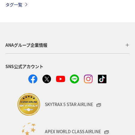
タグ一覧
イギリス
家族旅行
一人旅
関西地方
京都府
宮崎県
オーストリア
フランス
北海道
四国地方
青森県
東北地方
ANAグループ企業情報
九州地方
ANAグルメマイル
温泉
愛媛県
SNS公式アカウント
ワーケーション
東京都
沖縄
オーストラリア
秋田県
神奈川県
アメリカ
中国地方
ドイツ
釣り
岐阜県
ANA釣り倶楽部
SKYTRAX 5 STAR AIRLINE
ベルギー
群馬県
夜景
石川県
北陸地方
ワーケーション（家族）
ハワイ
旅アト
APEX WORLD CLASS AIRLINE