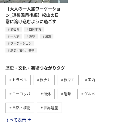
【大人の一人旅ワーケーショ
ン_道後温泉後編】松山の日
常に溶け込むように過ごす
愛媛県
四国地方
一人旅
趣味
温泉
ワーケーション
歴史・文化・芸術
歴史・文化・芸術つながりタグ
トラベル
旅ナカ
旅マエ
国内
ヨーロッパ
海外
趣味
グルメ
自然・植物
世界遺産
すべて表示
関東・甲信越地方
アクティビティ
夏
日本の歴史・文化・芸術
福島県
ツアー