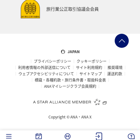
ANAショッピング A-style
マイルを貯める
徳島県
旅行業公正取引協議会会員
イタリア
オセアニア
シドニー
お祭り・イベント
宮城県
マリンスポーツ
日常
カップル
飛行機
アメリカ・カナダ・中南米
JAPAN
プライバシーポリシー
クッキーポリシー
ニューヨーク
鳥取県
アマゴ
川
アユ
利用者情報の外部送信について
サイト利用規約
推奨環境
ウェブアクセシビリティについて
サイトマップ
運送約款
ホテル
兵庫県
ANAのふるさと納税
標識・各種約款・旅行条件書・取扱料金表
ANAマイレージクラブ会員規約
ANA CA's Note
長崎県
函館
散歩
金沢
福岡県
大分県
ワーケーション（単身）
Copyright ©
ANA・ANA X
年末年始の関西地方の旅行・グルメ
大阪府
長野県
島根県
滋賀県
紅葉
岩手県
和歌山県