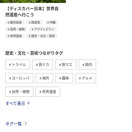
【ディスカバー日本】世界自
然遺産へ行こう
鹿児島県
西表島
沖縄
自然・植物
アクティビティ
世界遺産
歴史・文化・芸術
歴史・文化・芸術つながりタグ
トラベル
旅ナカ
旅マエ
国内
ヨーロッパ
海外
趣味
グルメ
自然・植物
世界遺産
すべて表示
関東・甲信越地方
アクティビティ
夏
日本の歴史・文化・芸術
福島県
ツアー
タグ一覧