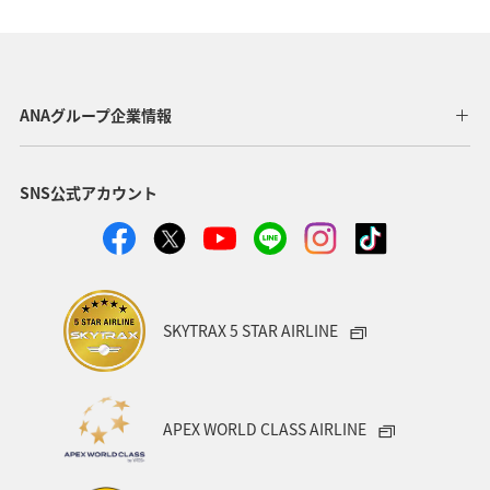
イギリス
家族旅行
一人旅
関西地方
京都府
宮崎県
オーストリア
フランス
北海道
四国地方
青森県
東北地方
ANAグループ企業情報
九州地方
ANAグルメマイル
温泉
愛媛県
SNS公式アカウント
ワーケーション
東京都
沖縄
オーストラリア
秋田県
神奈川県
アメリカ
中国地方
ドイツ
釣り
岐阜県
ANA釣り倶楽部
SKYTRAX 5 STAR AIRLINE
ベルギー
群馬県
夜景
石川県
北陸地方
ワーケーション（家族）
ハワイ
旅アト
APEX WORLD CLASS AIRLINE
鹿児島県
西表島
マイルを使う