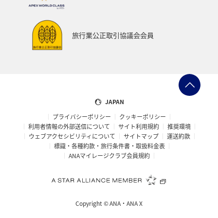
スキー・スノボ
旅館
山形県
三重県
福井県
日常
ショッピング＆ライフ
旅行業公正取引協議会会員
マイルを貯める
石川県
スズキ
和歌山県
南伊豆
ブリ
フナ
ハワイ
香港
ベトナム
東南アジア・南アジア
家族旅行
JAPAN
プライバシーポリシー
クッキーポリシー
熊本県
九州地方
札幌
徳島県
北陸地方
利用者情報の外部送信について
サイト利用規約
推奨環境
ウェブアクセシビリティについて
サイトマップ
運送約款
東北海道
旅アト
栃木県
関東・甲信越地方
標識・各種約款・旅行条件書・取扱料金表
ANAマイレージクラブ会員規約
富山県
大分県
宮崎県
岩手県
関西地方
洞爺湖
バンコク
西表島
宮古島
山口県
Copyright ©
ANA・ANA X
山梨県
ニュージーランド
ホノルル
島根県