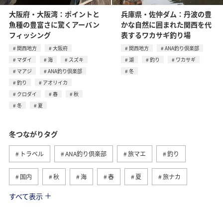
大阪府・大阪湾：ポイントと
兵庫県・佐仲ダム：丹波の豊
魚種の豊富さに驚くアーバン
かな自然に囲まれた関西を代
フィッシング
表するワカサギ釣り場
関西地方
大阪府
関西地方
ANA釣り倶楽部
マダイ
海
スズキ
湖
釣り
ワカサギ
マアジ
ANA釣り倶楽部
冬
釣り
アオリイカ
クロダイ
春
秋
冬
夏
冬つながりタグ
トラベル
ANA釣り倶楽部
旅マエ
釣り
国内
秋
海
春
夏
旅ナカ
すべて表示
北海道
湖
ワカサギ
アクティビティ
沖縄
グルメ
海外
長崎県
アオリイカ