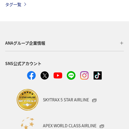
タグ一覧
千葉県
メジナ
マダイ
鹿児島県
静岡県
福島県
川
愛媛県
趣味
東京都
温泉
年末年始
トラウト
茨城県
ANAグループ企業情報
クロダイ
長野県
愛知県
お祭り・イベント
SNS公式アカウント
ライフ
ANAのふるさと納税
八丈島
マアジ
タイ
オーストラリア
メキシコ
東海地方
福岡県
兵庫県
ANAグルメマイル
神奈川県
SKYTRAX 5 STAR AIRLINE
イシダイ
石垣
ロウニンアジ（GT）
宮城県
沖縄県
高知県
ツアー
東北地方
APEX WORLD CLASS AIRLINE