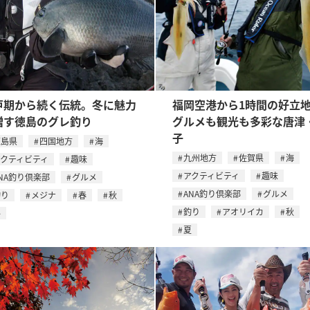
戸期から続く伝統。冬に魅力
福岡空港から1時間の好
増す徳島のグレ釣り
グルメも観光も多彩な唐津
子
徳島県
四国地方
海
九州地方
佐賀県
海
アクティビティ
趣味
アクティビティ
趣味
NA釣り倶楽部
グルメ
ANA釣り倶楽部
グルメ
釣り
メジナ
春
秋
釣り
アオリイカ
秋
冬
夏