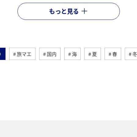
もっと見る
り
旅マエ
国内
海
夏
春
海外
トラウト
マダイ
アオリイカ
千葉県
東京都
グルメ
メジナ
ワカサ
（GT）
高知県
自然・植物
八丈島
愛媛県
愛知県
趣味
タチウオ
マアジ