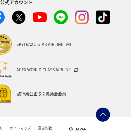
S公式アカウント
オーストラリア
ツアー
石川県
秋田県
温泉
リ
タイ
メキシコ
SKYTRAX 5 STAR AIRLINE
旅館
大阪府
中国地方
トリア
香港
ドイツ
APEX WORLD CLASS AIRLINE
バンコク
ニュージーランド
旅行業公正取引協議会会員
フナ
熊本県
フ
ショッピング＆ライフ
て
サイトマップ
運送約款
JAPAN