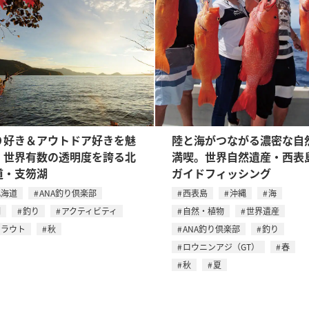
り好き＆アウトドア好きを魅
陸と海がつながる濃密な自
！世界有数の透明度を誇る北
満喫。世界自然遺産・西表
道・支笏湖
ガイドフィッシング
北海道
ANA釣り倶楽部
西表島
沖縄
海
湖
釣り
アクティビティ
自然・植物
世界遺産
トラウト
秋
ANA釣り倶楽部
釣り
ロウニンアジ（GT）
春
秋
夏