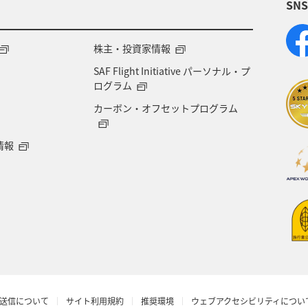
SN
滋賀県
群馬県
大分県
お祭り・イベント
県
宮古島
コイ
福島県
長野県
株主・投資家情報
SAF Flight Initiative パーソナル・プ
山口県
ホテル
佐賀県
東北地方
ブ
ログラム
カーボン・オフセットプログラム
イギリス
ヤマメ
南伊豆
京都府
情報
るさと納税
紅葉
世界遺産
仙台
オース
スペイン
イタリア
インドネシア
知床
アマゴ
イワナ
福井県
アユ
新潟県
県
広島県
日光
旭川
旅アト
ライ
送信について
サイト利用規約
推奨環境
ウェブアクセシビリティについ