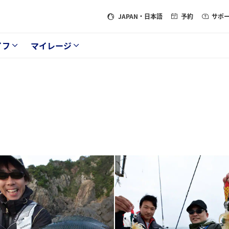
JAPAN
・日本語
予約
サポ
イフ
マイレージ