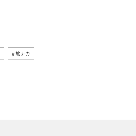
冬
旅ナカ
アクティビティ
鹿児島県
ギ
宮城県
関東・甲信越地方
茨城県
福岡県
兵庫県
イシダイ
スズキ