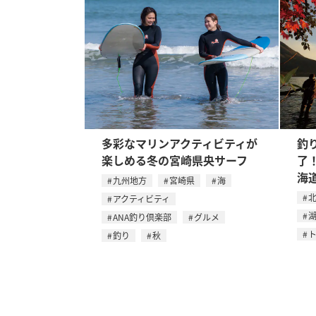
多彩なマリンアクティビティが
釣
楽しめる冬の宮崎県央サーフ
了
海
九州地方
宮崎県
海
アクティビティ
ANA釣り倶楽部
グルメ
釣り
秋