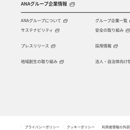
徳島県
九州地方
宮崎県
ANAグループ企業情報
韓国
ハワイ
石垣
沖縄
ANAグループについて
グループ企業一覧
サステナビリティ
安全の取り組み
東海地方
関西地方
島根県
プレスリリース
採用情報
アメリカ・カナダ・中南米
カナダ
地域創生の取り組み
法人・自治体向け
四国地方
北陸地方
ANAのふ
フランス
台湾
アメリカ
ホノルル
青森県
岐阜県
バンクーバー
家族旅行
奈良
プライバシーポリシー
クッキーポリシー
利用者情報の外部