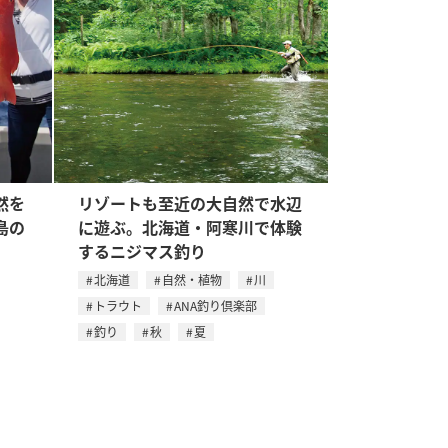
然を
リゾートも至近の大自然で水辺
島の
に遊ぶ。北海道・阿寒川で体験
するニジマス釣り
北海道
自然・植物
川
トラウト
ANA釣り倶楽部
釣り
秋
夏