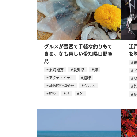
グルメが豊富で手軽な釣りもで
江
きる。冬も楽しい愛知県日間賀
を
島
東海地方
愛知県
海
アクティビティ
趣味
A
ANA釣り倶楽部
グルメ
釣り
秋
冬