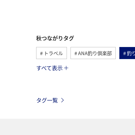
秋つながりタグ
トラベル
ANA釣り倶楽部
釣
すべて表示
北海道
湖
川
沖縄
神奈川県
長崎県
静岡県
タグ一覧
クロダイ
栃木県
ロウニンアジ
山梨県
西表島
和歌山県